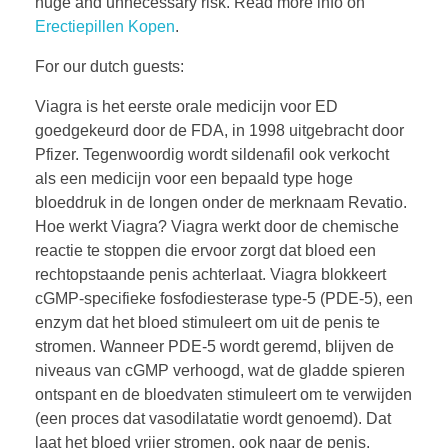
huge and unnecessary risk. Read more info on
Erectiepillen Kopen
.
For our dutch guests:
Viagra is het eerste orale medicijn voor ED
goedgekeurd door de FDA, in 1998 uitgebracht door
Pfizer. Tegenwoordig wordt sildenafil ook verkocht
als een medicijn voor een bepaald type hoge
bloeddruk in de longen onder de merknaam Revatio.
Hoe werkt Viagra? Viagra werkt door de chemische
reactie te stoppen die ervoor zorgt dat bloed een
rechtopstaande penis achterlaat. Viagra blokkeert
cGMP-specifieke fosfodiesterase type-5 (PDE-5), een
enzym dat het bloed stimuleert om uit de penis te
stromen. Wanneer PDE-5 wordt geremd, blijven de
niveaus van cGMP verhoogd, wat de gladde spieren
ontspant en de bloedvaten stimuleert om te verwijden
(een proces dat vasodilatatie wordt genoemd). Dat
laat het bloed vrijer stromen, ook naar de penis.