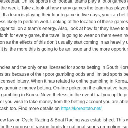
asketball. Unlike sports like football, teams play a lot of games 
t the week. Take a look at how many games the team has played
. If a team is playing their fourth game in five days, you can bet 
ss likely to perform well. Looking at the location of these games
ger toll on a team’s energy. Also, look at how far they have to tr
 forth for every game, the travel is going to wear on them even 
on as the effects of this don’t usually start coming in as heavily un
it is, the more this is going to be an issue and the more opportuni
ncies and the only ones licensed for sports betting in South Kor
ites because of their poor gambling odds and limited sports be
licensed lottery. When it has related to online gambling in Korea,
y genuine money betting. On-line poker, on the alternative hand, 
 gambling in Korea. Nevertheless, in the event that you opt to pu
er you wish to take money from the betting account you are able
e cash too. Find more details on
https://koreatoto.net/
.
 new law on Cycle Racing & Boat Racing was established. This 
 for the purpose of raising funds for national sports promotion, s