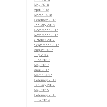
May 2018
April 2018
March 2018
February 2018
January 2018
December 2017
November 2017
October 2017
September 2017
August 2017
July 2017
June 2017
May 2017
April 2017
March 2017
February 2017
January 2017
May 2015
February 2015
June 2014