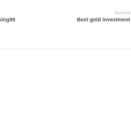
Next Post
king99
Best gold investment