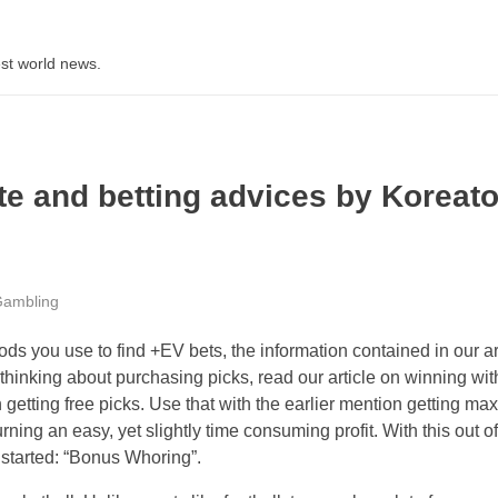
st world news.
and betting advices by Koreato
ambling
s you use to find +EV bets, the information contained in our ar
 thinking about purchasing picks, read our article on winning wit
on getting free picks. Use that with the earlier mention getting ma
urning an easy, yet slightly time consuming profit. With this out o
 started: “Bonus Whoring”.