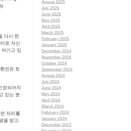
August 2025
hy
July 2025
June 2025
May 2025
April 2025
March 2025
을 다시 한
February 2025
이터로 자신
January 2025
 여기고 있
December 2024
November 2024
October 2024
 환전은 토
September 2024
August 2024
July 2024
 인정되어지
June 2024
May 2024
고 있는 분
April 2024
March 2024
February 2024
이런 자리를
January 2024
광을 받고
December 2023
November 2023