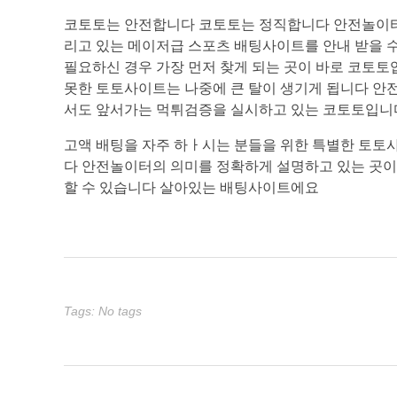
코토토는 안전합니다 코토토는 정직합니다 안전놀이
리고 있는 메이저급 스포츠 배팅사이트를 안내 받을 
필요하신 경우 가장 먼저 찾게 되는 곳이 바로 코토
못한 토토사이트는 나중에 큰 탈이 생기게 됩니다 
서도 앞서가는 먹튀검증을 실시하고 있는 코토토입니
고액 배팅을 자주 하ㅏ시는 분들을 위한 특별한 토토
다 안전놀이터의 의미를 정확하게 설명하고 있는 곳이
할 수 있습니다 살아있는 배팅사이트에요
Tags: No tags