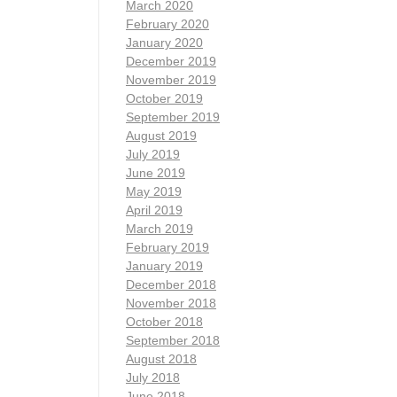
March 2020
February 2020
January 2020
December 2019
November 2019
October 2019
September 2019
August 2019
July 2019
June 2019
May 2019
April 2019
March 2019
February 2019
January 2019
December 2018
November 2018
October 2018
September 2018
August 2018
July 2018
June 2018