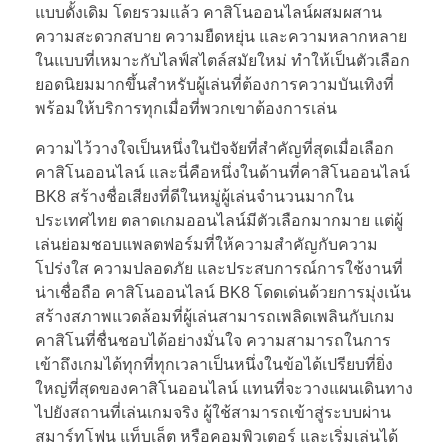
แบบดั้งเดิม โดยรวมแล้ว คาสิโนออนไลน์ผสมผสาน
ความสะดวกสบาย ความยืดหยุ่น และความหลากหลาย
ในแบบที่เหมาะกับไลฟ์สไตล์สมัยใหม่ ทำให้เป็นตัวเลือก
ยอดนิยมมากขึ้นสำหรับผู้เล่นที่ต้องการความบันเทิงที่
พร้อมให้บริการทุกเมื่อที่พวกเขาต้องการเล่น
ความไว้วางใจเป็นหนึ่งในปัจจัยที่สำคัญที่สุดเมื่อเลือก
คาสิโนออนไลน์ และนี่คือหนึ่งในด้านที่คาสิโนออนไลน์
BK8 สร้างชื่อเสียงที่ดีในหมู่ผู้เล่นจำนวนมากใน
ประเทศไทย ตลาดเกมออนไลน์มีตัวเลือกมากมาย แต่ผู้
เล่นย่อมชอบแพลตฟอร์มที่ให้ความสำคัญกับความ
โปร่งใส ความปลอดภัย และประสบการณ์การใช้งานที่
น่าเชื่อถือ คาสิโนออนไลน์ BK8 โดดเด่นด้วยการมุ่งเน้น
สร้างสภาพแวดล้อมที่ผู้เล่นสามารถเพลิดเพลินกับเกม
คาสิโนที่ชื่นชอบได้อย่างมั่นใจ ความสามารถในการ
เข้าถึงเกมได้ทุกที่ทุกเวลาเป็นหนึ่งในข้อได้เปรียบที่ยิ่ง
ใหญ่ที่สุดของคาสิโนออนไลน์ แทนที่จะวางแผนเดินทาง
ไปยังสถานที่เล่นเกมจริง ผู้ใช้สามารถเข้าสู่ระบบผ่าน
สมาร์ทโฟน แท็บเล็ต หรือคอมพิวเตอร์ และเริ่มเล่นได้