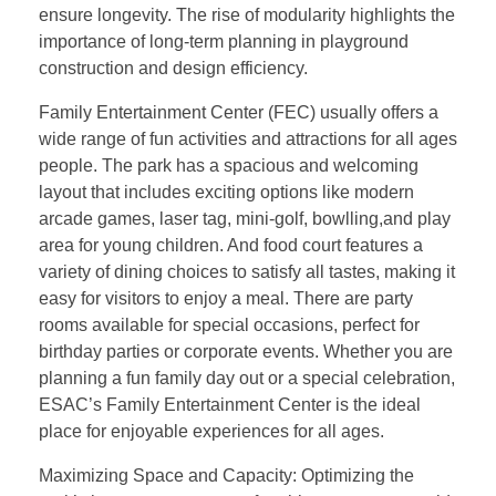
ensure longevity. The rise of modularity highlights the
importance of long-term planning in playground
construction and design efficiency.
Family Entertainment Center (FEC) usually offers a
wide range of fun activities and attractions for all ages
people. The park has a spacious and welcoming
layout that includes exciting options like modern
arcade games, laser tag, mini-golf, bowlling,and play
area for young children. And food court features a
variety of dining choices to satisfy all tastes, making it
easy for visitors to enjoy a meal. There are party
rooms available for special occasions, perfect for
birthday parties or corporate events. Whether you are
planning a fun family day out or a special celebration,
ESAC’s Family Entertainment Center is the ideal
place for enjoyable experiences for all ages.
Maximizing Space and Capacity: Optimizing the