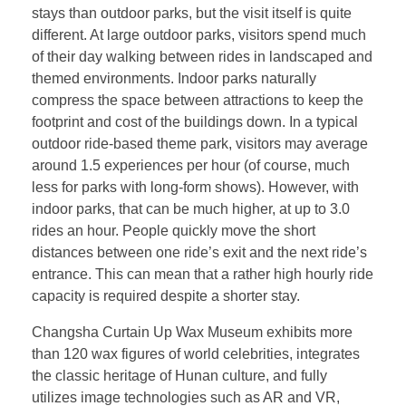
stays than outdoor parks, but the visit itself is quite
different. At large outdoor parks, visitors spend much
of their day walking between rides in landscaped and
themed environments. Indoor parks naturally
compress the space between attractions to keep the
footprint and cost of the buildings down. In a typical
outdoor ride-based theme park, visitors may average
around 1.5 experiences per hour (of course, much
less for parks with long-form shows). However, with
indoor parks, that can be much higher, at up to 3.0
rides an hour. People quickly move the short
distances between one ride’s exit and the next ride’s
entrance. This can mean that a rather high hourly ride
capacity is required despite a shorter stay.
Changsha Curtain Up Wax Museum exhibits more
than 120 wax figures of world celebrities, integrates
the classic heritage of Hunan culture, and fully
utilizes image technologies such as AR and VR,