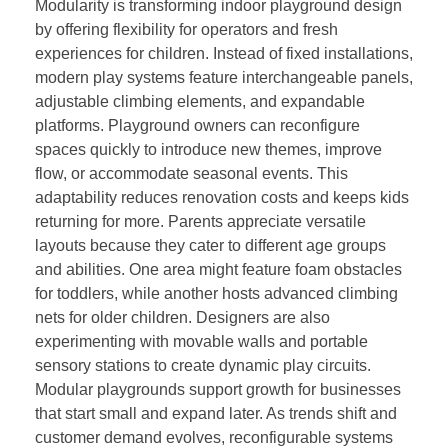
Modularity is transforming indoor playground design
by offering flexibility for operators and fresh
experiences for children. Instead of fixed installations,
modern play systems feature interchangeable panels,
adjustable climbing elements, and expandable
platforms. Playground owners can reconfigure
spaces quickly to introduce new themes, improve
flow, or accommodate seasonal events. This
adaptability reduces renovation costs and keeps kids
returning for more. Parents appreciate versatile
layouts because they cater to different age groups
and abilities. One area might feature foam obstacles
for toddlers, while another hosts advanced climbing
nets for older children. Designers are also
experimenting with movable walls and portable
sensory stations to create dynamic play circuits.
Modular playgrounds support growth for businesses
that start small and expand later. As trends shift and
customer demand evolves, reconfigurable systems