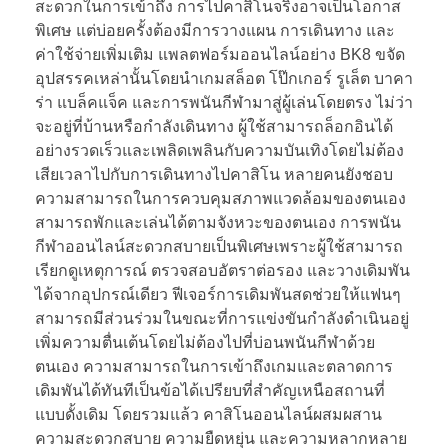
สะดวกในการเข้าถึง การไปคาสิโนจริงอาจเป็นโอกาส
พิเศษ แต่บ่อยครั้งต้องมีการวางแผน การเดินทาง และ
ค่าใช้จ่ายเพิ่มเติม แพลตฟอร์มออนไลน์อย่าง BK8 ขจัด
อุปสรรคเหล่านั้นโดยนำเกมสล็อต โป๊กเกอร์ รูเล็ต บาคา
ร่า แบล็คแจ็ค และการพนันกีฬามาสู่ผู้เล่นโดยตรง ไม่ว่า
จะอยู่ที่บ้านหรือกำลังเดินทาง ผู้ใช้สามารถล็อกอินได้
อย่างรวดเร็วและเพลิดเพลินกับความบันเทิงโดยไม่ต้อง
เสียเวลาไปกับการเดินทางไปคาสิโน หลายคนยังชอบ
ความสามารถในการควบคุมสภาพแวดล้อมของตนเอง
สามารถพักและเล่นได้ตามจังหวะของตนเอง การพนัน
กีฬาออนไลน์สะดวกสบายเป็นพิเศษเพราะผู้ใช้สามารถ
เรียกดูเหตุการณ์ ตรวจสอบอัตราต่อรอง และวางเดิมพัน
ได้จากอุปกรณ์เดียว ฟีเจอร์การเดิมพันสดช่วยให้แฟนๆ
สามารถมีส่วนร่วมในขณะที่การแข่งขันกำลังดำเนินอยู่
เพิ่มความตื่นเต้นโดยไม่ต้องไปที่บ่อนพนันกีฬาด้วย
ตนเอง ความสามารถในการเข้าถึงเกมและตลาดการ
เดิมพันได้ทันทีเป็นข้อได้เปรียบที่สำคัญเหนือสถานที่
แบบดั้งเดิม โดยรวมแล้ว คาสิโนออนไลน์ผสมผสาน
ความสะดวกสบาย ความยืดหยุ่น และความหลากหลาย