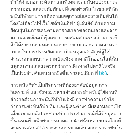
ทำให้ง่ายต่อการค้นหาเกมที่เหมาะสมกับงบประมาณ
ความชอบ และระดับทักษะที่แตกต่างกัน ในขณะที่นัก
พนันกีฬาสามารถติดตามเหตุการณ์และวางเดิมพันได้
โดยไม่ต้องไปที่เว็บไซต์พนันกีฬา ผู้เล่นยังได้รับความ
ยืดหยุ่นในการเล่นตามตารางเวลาของตนเองและจาก
สภาพแวดล้อมที่คุ้นเคย การผสมผสานระหว่างการเข้า
ถึงได้ง่าย ความหลากหลายของเกม และความสะดวก
สบายในการประหยัดเวลา เป็นเหตุผลสำคัญที่ผู้ใช้
จำนวนมากพบว่าความบันเทิงจากคาสิโนออนไลน์นั้น
สนุกสนานและสะดวกกว่าการเดินทางไปคาสิโนจริง
เป็นประจำ. ค้นพบ มากยิ่งขึ้น รายละเอียด ที่
bk8
.
การพนันกีฬาเป็นกิจกรรมที่ต้องอาศัยข้อมูล การ
วิเคราะห์ และจังหวะเวลาอย่างมาก สำหรับผู้ใช้งานที่
สำรวจส่วนการพนันกีฬาใน bk8 การทำความเข้าใจ
ว่าการแข่งขันกีฬา ทีม และผู้เล่นต่างๆ มีผลงานอย่างไร
เมื่อเวลาผ่านไป จะช่วยสร้างประสบการณ์ที่มีข้อมูลมาก
ขึ้น แทนที่จะพึ่งพาการคาดเดา นักพนันหลายคนเลือกที่
จะตรวจสอบสถิติ รายงานการบาดเจ็บ ผลการแข่งขันใน