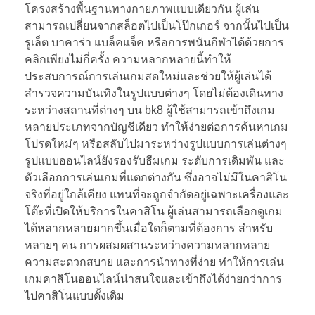
โครงสร้างพื้นฐานทางกายภาพแบบเดียวกัน ผู้เล่น
สามารถเปลี่ยนจากสล็อตไปเป็นโป๊กเกอร์ จากนั้นไปเป็น
รูเล็ต บาคาร่า แบล็คแจ็ค หรือการพนันกีฬาได้ด้วยการ
คลิกเพียงไม่กี่ครั้ง ความหลากหลายนี้ทำให้
ประสบการณ์การเล่นเกมสดใหม่และช่วยให้ผู้เล่นได้
สำรวจความบันเทิงในรูปแบบต่างๆ โดยไม่ต้องเดินทาง
ระหว่างสถานที่ต่างๆ บน bk8 ผู้ใช้สามารถเข้าถึงเกม
หลายประเภทจากบัญชีเดียว ทำให้ง่ายต่อการค้นหาเกม
โปรดใหม่ๆ หรือสลับไปมาระหว่างรูปแบบการเล่นต่างๆ
รูปแบบออนไลน์ยังรองรับธีมเกม ระดับการเดิมพัน และ
ตัวเลือกการเล่นเกมที่แตกต่างกัน ซึ่งอาจไม่มีในคาสิโน
จริงที่อยู่ใกล้เคียง แทนที่จะถูกจำกัดอยู่เฉพาะเครื่องและ
โต๊ะที่เปิดให้บริการในคาสิโน ผู้เล่นสามารถเลือกดูเกม
ได้หลากหลายมากขึ้นเมื่อใดก็ตามที่ต้องการ สำหรับ
หลายๆ คน การผสมผสานระหว่างความหลากหลาย
ความสะดวกสบาย และการนำทางที่ง่าย ทำให้การเล่น
เกมคาสิโนออนไลน์น่าสนใจและเข้าถึงได้ง่ายกว่าการ
ไปคาสิโนแบบดั้งเดิม