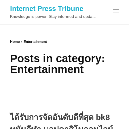
Internet Press Tribune
Knowledge is power. Stay informed and updated on the latest world news.
SITEMAPS
Home
Entertainment
Posts in category:
Entertainment
ได้รับการจัดอันดับดีที่สุด bk8