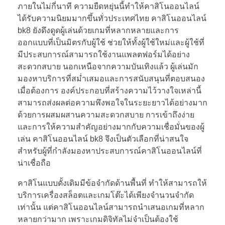
ภายในไม่กี่นาที ความยืดหยุ่นนี้ทำให้คาสิโนออนไลน์
ได้รับความนิยมมากขึ้นทั่วประเทศไทย คาสิโนออนไลน์
bk8 ยังดึงดูดผู้เล่นด้วยเกมที่หลากหลายและการ
ออกแบบที่เป็นมิตรกับผู้ใช้ ช่วยให้ทั้งผู้ใช้ใหม่และผู้ใช้ที่
มีประสบการณ์สามารถใช้งานแพลตฟอร์มได้อย่าง
สะดวกสบาย นอกเหนือจากความบันเทิงแล้ว ผู้เล่นมัก
มองหาบริการที่สม่ำเสมอและการสนับสนุนที่ตอบสนอง
เมื่อต้องการ องค์ประกอบที่สร้างความไว้วางใจเหล่านี้
สามารถส่งผลต่อความพึงพอใจในระยะยาวได้อย่างมาก
ด้วยการผสมผสานความสะดวกสบาย การเข้าถึงง่าย
และการให้ความสำคัญอย่างมากกับความเชื่อมั่นของผู้
เล่น คาสิโนออนไลน์ bk8 จึงเป็นตัวเลือกที่น่าสนใจ
สำหรับผู้ที่กำลังมองหาประสบการณ์คาสิโนออนไลน์ที่
น่าเชื่อถือ
คาสิโนแบบดั้งเดิมมีข้อจำกัดด้านพื้นที่ ทำให้สามารถให้
บริการเครื่องสล็อตและเกมโต๊ะได้เพียงจำนวนจำกัด
เท่านั้น แต่คาสิโนออนไลน์สามารถนำเสนอเกมที่หลาก
หลายกว่ามาก เพราะเกมดิจิทัลไม่จำเป็นต้องใช้