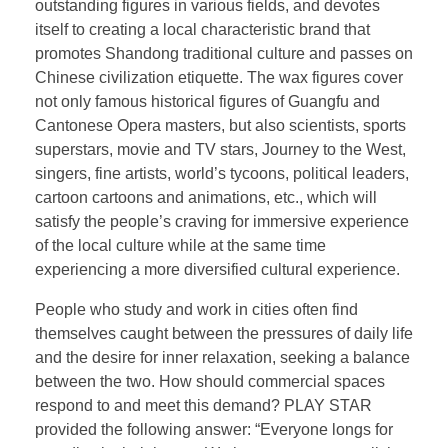
outstanding figures in various fields, and devotes
itself to creating a local characteristic brand that
promotes Shandong traditional culture and passes on
Chinese civilization etiquette. The wax figures cover
not only famous historical figures of Guangfu and
Cantonese Opera masters, but also scientists, sports
superstars, movie and TV stars, Journey to the West,
singers, fine artists, world’s tycoons, political leaders,
cartoon cartoons and animations, etc., which will
satisfy the people’s craving for immersive experience
of the local culture while at the same time
experiencing a more diversified cultural experience.
People who study and work in cities often find
themselves caught between the pressures of daily life
and the desire for inner relaxation, seeking a balance
between the two. How should commercial spaces
respond to and meet this demand? PLAY STAR
provided the following answer: “Everyone longs for