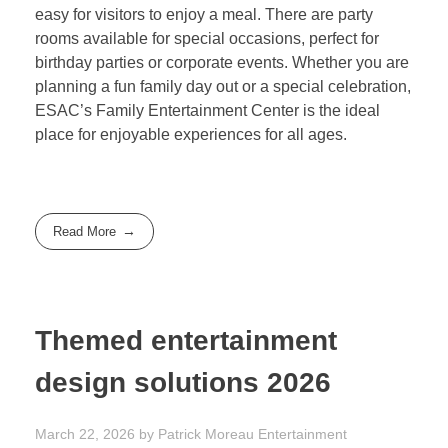
easy for visitors to enjoy a meal. There are party
rooms available for special occasions, perfect for
birthday parties or corporate events. Whether you are
planning a fun family day out or a special celebration,
ESAC’s Family Entertainment Center is the ideal
place for enjoyable experiences for all ages.
Read More
Themed entertainment
design solutions 2026
March 22, 2026
by
Patrick Moreau
Entertainment