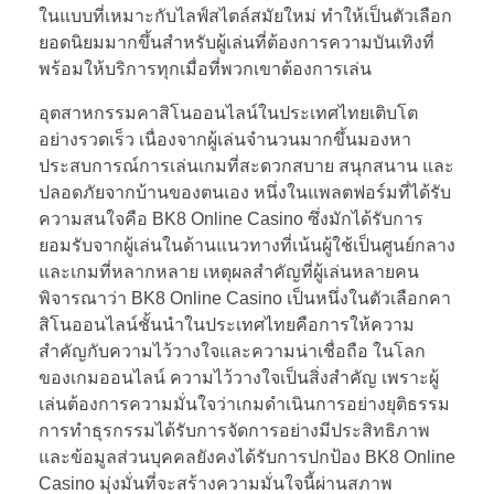
ในแบบที่เหมาะกับไลฟ์สไตล์สมัยใหม่ ทำให้เป็นตัวเลือก
ยอดนิยมมากขึ้นสำหรับผู้เล่นที่ต้องการความบันเทิงที่
พร้อมให้บริการทุกเมื่อที่พวกเขาต้องการเล่น
อุตสาหกรรมคาสิโนออนไลน์ในประเทศไทยเติบโต
อย่างรวดเร็ว เนื่องจากผู้เล่นจำนวนมากขึ้นมองหา
ประสบการณ์การเล่นเกมที่สะดวกสบาย สนุกสนาน และ
ปลอดภัยจากบ้านของตนเอง หนึ่งในแพลตฟอร์มที่ได้รับ
ความสนใจคือ BK8 Online Casino ซึ่งมักได้รับการ
ยอมรับจากผู้เล่นในด้านแนวทางที่เน้นผู้ใช้เป็นศูนย์กลาง
และเกมที่หลากหลาย เหตุผลสำคัญที่ผู้เล่นหลายคน
พิจารณาว่า BK8 Online Casino เป็นหนึ่งในตัวเลือกคา
สิโนออนไลน์ชั้นนำในประเทศไทยคือการให้ความ
สำคัญกับความไว้วางใจและความน่าเชื่อถือ ในโลก
ของเกมออนไลน์ ความไว้วางใจเป็นสิ่งสำคัญ เพราะผู้
เล่นต้องการความมั่นใจว่าเกมดำเนินการอย่างยุติธรรม
การทำธุรกรรมได้รับการจัดการอย่างมีประสิทธิภาพ
และข้อมูลส่วนบุคคลยังคงได้รับการปกป้อง BK8 Online
Casino มุ่งมั่นที่จะสร้างความมั่นใจนี้ผ่านสภาพ