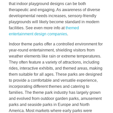
that indoor playground designs can be both
therapeutic and engaging. As awareness of diverse
developmental needs increases, sensory-friendly
playgrounds will likely become standard in modern
facilities. See even more info at
themed
entertainment design companies
.
Indoor theme parks offer a controlled environment for
year-round entertainment, shielding visitors from
weather elements like rain or extreme temperatures.
They often feature a variety of attractions, including
rides, interactive exhibits, and themed areas, making
them suitable for all ages. These parks are designed
to provide a comfortable and versatile experience,
incorporating different themes and catering to
families. The theme park industry has largely grown
and evolved from outdoor garden parks, amusement
parks and seaside parks in Europe and North
America. Most markets where early parks were